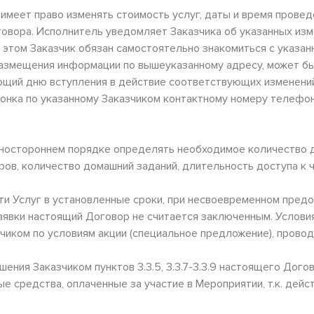
 имеет право изменять стоимость услуг, даты и время прове
овора. Исполнитель уведомляет Заказчика об указанных из
 этом Заказчик обязан самостоятельно знакомиться с указа
азмещения информации по вышеуказанному адресу, может быт
ющий дню вступления в действие соответствующих изменени
онка по указанному Заказчиком контактному номеру телефон
одностороннем порядке определять необходимое количество 
в, количество домашний заданий, длительность доступа к ча
ости Услуг в установленные сроки, при несвоевременном пре
явки настоящий Договор не считается заключенным. Условия 
иком по условиям акции (специальное предложение), прово
рушения Заказчиком пунктов 3.3.5, 3.3.7-3.3.9 настоящего Дог
е средства, оплаченные за участие в Мероприятии, т.к. дейс