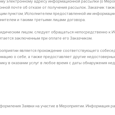
ному электронному адресу информационной рассылки (о Меро
ной почте об отказе от получения рассылок. Заказчик также
им пунктом, Исполнителем предоставленной им информации 
нителем и такими третьими лицами договора.
и юридическим лицом, следует обращаться непосредственно 
итается заключенным при оплате его Заказчиком.
Мероприятии является прохождение соответствующего собесед
ацию о себе, а также предоставляет другие недостоверные
зчику в оказании услуг в любое время с даты обнаружения н
оформления Заявки на участие в Мероприятии. Информация р