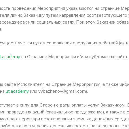
тоимость проведения Мероприятия указываются на странице М
еля лично Заказчику путем направления соответствующего ув
ессенджерах или социальных сетях. При этом Заказчик обяз
.
осуществляется путем совершения следующих действий (акце
t
.
academy
на Странице Мероприятия и/или субдоменах сайта.
 на сайте Исполнителя на Странице Мероприятия, а также инф
ена
ut
.
academy
или vvbazhenov@gmail.com).
ступает в силу для Сторон с даты оплаты услуг Заказчиком.
ми проведения акций (специальное предложение), а также в 
нков-партнеров при использовании заемных денежных средст
 либо дата поступления денежных средств на электронные к