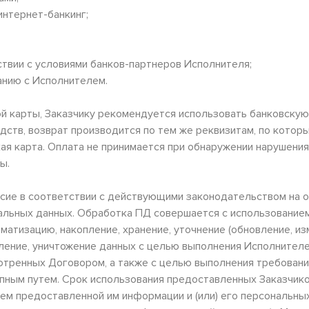
нтернет-банкинг;
твии с условиями банков-партнеров Исполнителя;
анию с Исполнителем.
 карты, Заказчику рекомендуется использовать банковскую 
тв, возврат производится по тем же реквизитам, по которы
кая карта. Оплата не принимается при обнаружении нарушени
ы.
ласие в соответствии с действующими законодательством на
альных данных. Обработка ПД совершается с использованием
ематизацию, накопление, хранение, уточнение (обновление, из
аление, уничтожение данных с целью выполнения Исполнителе
отренных Договором, а также с целью выполнения требован
пным путем. Срок использования предоставленных Заказчико
лем предоставленной им информации и (или) его персональны