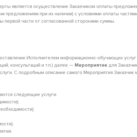
рты является осуществление Заказчиком оплаты предложенн
м предложениям при их наличии) с условиями оплаты частя
 первой части от согласованной сторонами суммы.
оставление Исполнителем информационно-обучающих услуг в в
ций, консультаций и т.п.) далее —
Мероприятие
для Заказчик
слуги. С подробным описание самого Мероприятия Заказчик 
аются следующие услуги:
имости);
необходимости);
ости);
ятия.