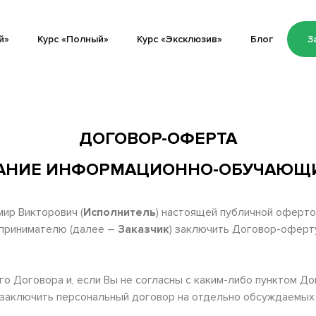
й»
Курс «Полный»
Курс «Эксклюзив»
Блог
З
ДОГОВОР-ОФЕРТА
ЗАНИЕ ИНФОРМАЦИОННО-ОБУЧАЮЩИ
ир Викторович (
Исполнитель
) настоящей публичной оферт
дпринимателю (далее –
Заказчик
) заключить Договор-оферт
о Договора и, если Вы не согласны с каким-либо пунктом До
 заключить персональный договор на отдельно обсуждаемых 