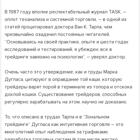
В 1987 году вполне респектабельный журнал TASK, –
оплот теханализа и системной торговли, – в одной из
статей процитировал доктора Ван К. Тарпа, чем
чрезвычайно озадачил постоянных читателей.
“Основываясь на своей практике, опыте и шести годах
исследований и тестирований, я убежден: все в
трейдинге завязано на психологии”, – уверял доктор.
Очень часто это утверждение, как и труды Марка
Дугласа, цитируют в оправдание той каши, которую
трейдеры варят порой в терминале из топора и отскока
дохлой кошки. Существование трейдеров, способных
регулярно зарабатывать на этом, научно не доказано.
То, что описано в трудах Тарпа и в “Зональном
трейдинге” Дугласа как интуитивная торговля – это
многолетний опыт наблюдения за графиками,
разработка торговых систем (в том числе жестко