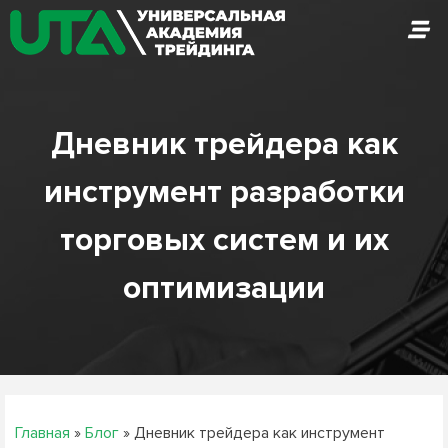
Skip
to
content
Дневник трейдера как
инструмент разработки
торговых систем и их
оптимизации
Главная
»
Блог
»
Дневник трейдера как инструмент