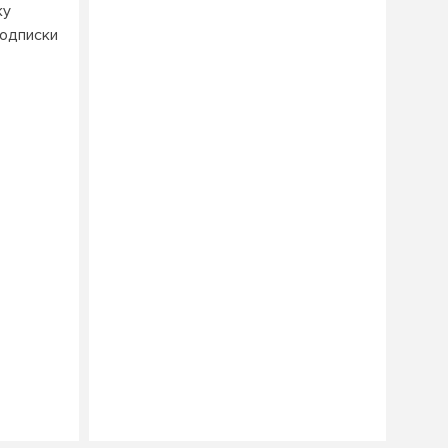
ку
одписки