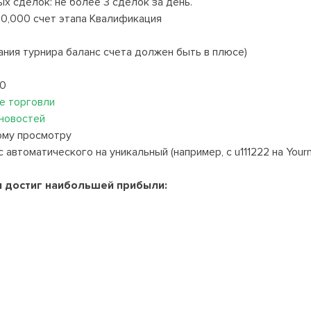
х сделок: не более 3 сделок за день.
30,000 счет этапа Квалификация
ания турнира баланс счета должен быть в плюсе)
00
е торговли
 новостей
ому просмотру
 автоматического на уникальный (например, с u111222 на Your
 и достиг наибольшей прибыли: