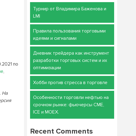
Турнир от Владимира Баженова и
LMI
Правила пользования торговыми
идеями и сигналами
Дневник трейдера как инструмент
разработки торговых систем и их
.2021 по
оптимизации
ле
,
Хобби против стресса в торговле
.
На
Особенности торговли нефтью на
ерсия
срочном рынке: фьючерсы CME,
ICE и MOEX.
Recent Comments