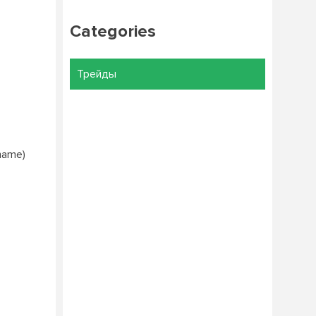
Categories
Трейды
name)