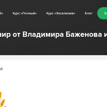
й»
Курс «Полный»
Курс «Эксклюзив»
Блог
З
нир от Владимира Баженова и
MI