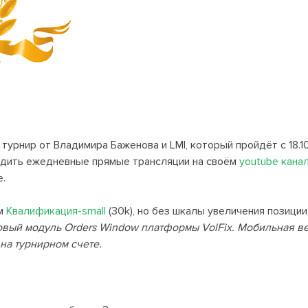
рнир от Владимира Баженова и LMI, который пройдёт с 18.10
водить ежедневные прямые трансляции на своём
youtube кана
е.
ам
Квалификация-small
(30k), но без шкалы увеличения позиции
говый модуль Orders Window платформы VolFix. Мобильная в
на турнирном счете.