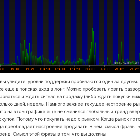
 вы увидите, уровни поддержки пробиваются один за другим.
се еще в поисках вход в лонг. Можно пробовать ловить разво
оваться и ждать сигнал на продажу (либо ждать покупки ниж
олько дней, недель. Намного важнее текущее настроение ры
то на этом графике еще не сменился глобальный тренд вверх
купок. Потому что покупать надо с рынком. Когда рынок гото
огда преобладает настроение продавать. В чем смысл фразы 
ренд. Смысл этой фразы в том, что вы должны