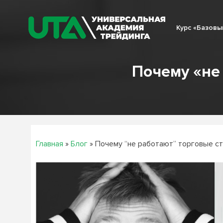
Skip
to
Курс «Базовы
content
Почему «не
Главная
»
Блог
»
Почему “не работают” торговые с