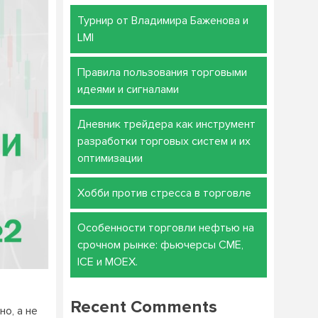
Турнир от Владимира Баженова и
LMI
Правила пользования торговыми
идеями и сигналами
Дневник трейдера как инструмент
разработки торговых систем и их
оптимизации
Хобби против стресса в торговле
Особенности торговли нефтью на
срочном рынке: фьючерсы CME,
ICE и MOEX.
Recent Comments
о, а не