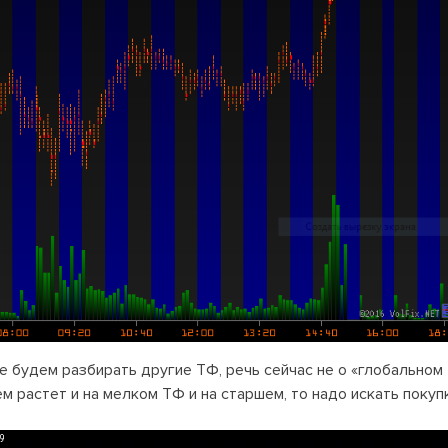
е будем разбирать другие ТФ, речь сейчас не о «глобальном
ем растет и на мелком ТФ и на старшем, то надо искать покуп