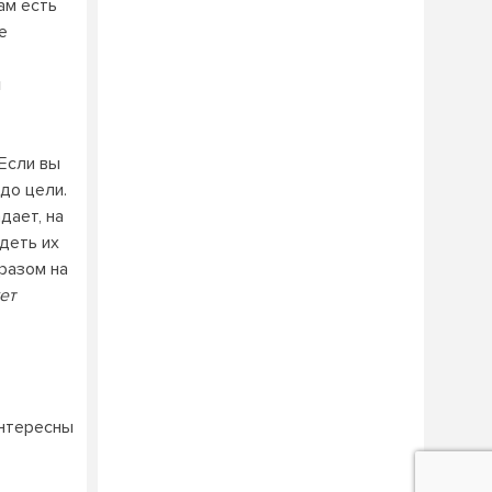
ам есть
е
я
 Если вы
до цели.
дает, на
деть их
разом на
ет
интересны