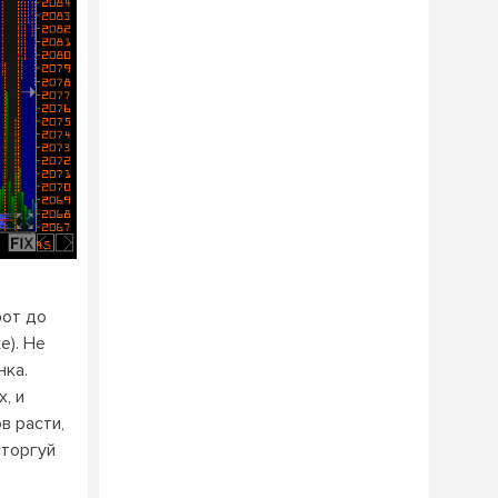
рот до
е). Не
нка.
, и
в расти,
«торгуй