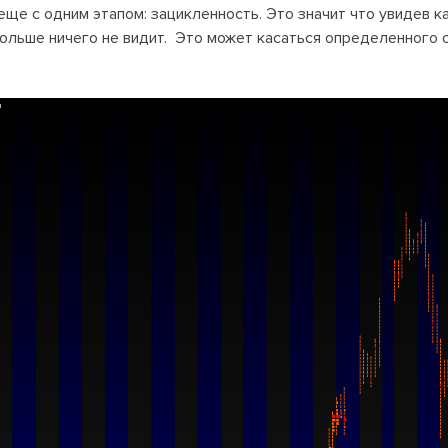
ще с одним этапом: зацикленность. Это значит что увидев к
больше ничего не видит. Это может касаться определенного с