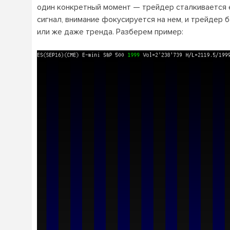
один конкретный момент — трейдер сталкивается е
сигнал, внимание фокусируется на нем, и трейдер 
или же даже тренда. Разберем пример: