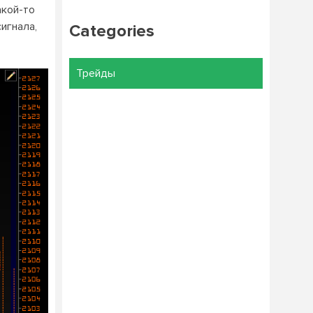
акой-то
игнала,
Categories
Трейды