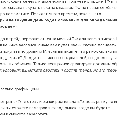
 происходит
сейчас
, и даже если вы торгуете старшие ТФ и т
о нет смысла покупать пока на младшем ТФ не появится «бычь
ро не заметите. Пройдет много времени, пока вы это
орый на текущий день будет ключевым для определени
родаем).
хода в трейд переключаться на мелкий ТФ для поиска выхода.
Ф не ниже часовика. Иначе вам будет очень сложно досидеть 
покупать по уровням h1, если вы видите что рынок сильно па
поддержки? Дождитесь сильных покупателей, вы должны уви
 больших объемов. Только если рынок среагирует должным об
 условиях вы можете работать и против тренда, но это требу
 только график цены.
чет рынок?», «готов ли рынок расти/падать?», ведь рынку не 
сли вы сможете подстроиться под рынок, тогда вы будете
ем и сможете заработать.