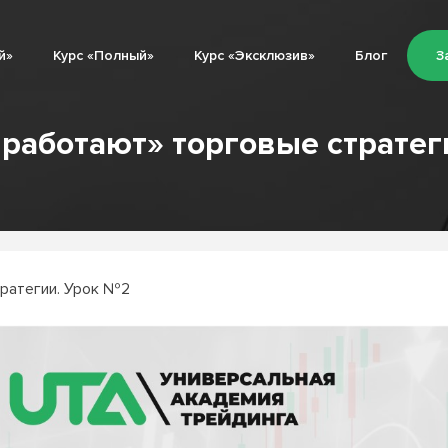
й»
Курс «Полный»
Курс «Эксклюзив»
Блог
З
 работают» торговые стратег
тратегии. Урок №2