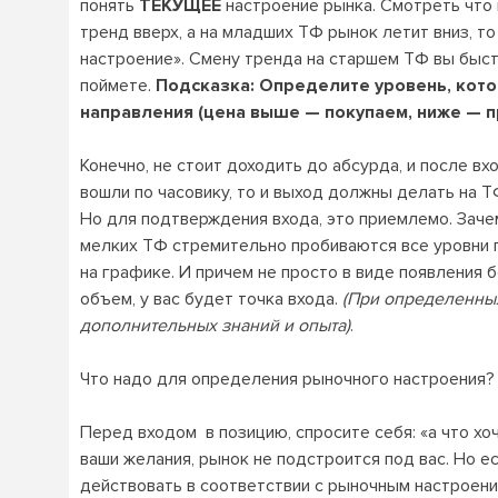
понять
ТЕКУЩЕЕ
настроение рынка. Смотреть что
тренд вверх, а на младших ТФ рынок летит вниз, т
настроение». Смену тренда на старшем ТФ вы быст
поймете.
Подсказка:
Определите уровень, кот
направления (цена выше — покупаем, ниже — п
Конечно, не стоит доходить до абсурда, и после в
вошли по часовику, то и выход должны делать на Т
Но для подтверждения входа, это приемлемо. Зачем 
мелких ТФ стремительно пробиваются все уровни 
на графике. И причем не просто в виде появления
объем, у вас будет точка входа.
(При определенных
дополнительных знаний и опыта)
.
Что надо для определения рыночного настроения?
Перед входом в позицию, спросите себя: «а что хо
ваши желания, рынок не подстроится под вас. Но е
действовать в соответствии с рыночным настроени