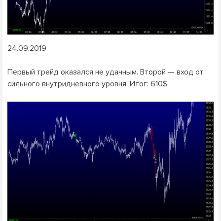
24.09.2019
Первый трейд оказался не удачным. Второй — вход от
сильного внутридневного уровня. Итог: 610$