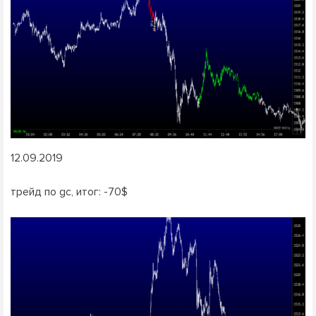
12.09.2019
трейд по gc, итог: -70$