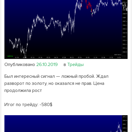
Опубликовано
26.10.2019
в
Трейды
Был интересный сигнал — ложный пробой. Ждал
разворот по золоту, но оказался не прав. Цена
продолжила рост
Итог по трейду: -580$