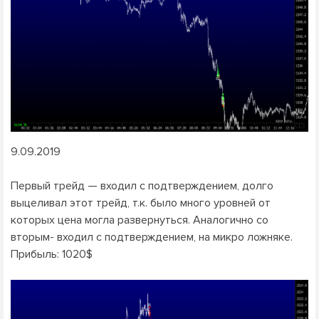
9.09.2019
Первый трейд — входил с подтверждением, долго
выцеливал этот трейд, т.к. было много уровней от
которых цена могла развернуться. Аналогично со
вторым- входил с подтверждением, на микро ложняке.
Прибыль: 1020$