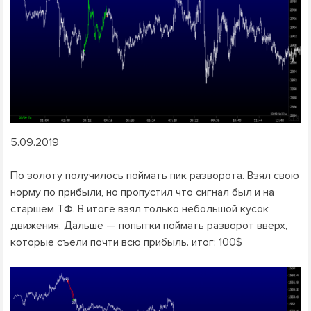
5.09.2019
По золоту получилось поймать пик разворота. Взял свою
норму по прибыли, но пропустил что сигнал был и на
старшем ТФ. В итоге взял только небольшой кусок
движения. Дальше — попытки поймать разворот вверх,
которые съели почти всю прибыль. итог: 100$